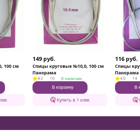
149
руб.
116
руб.
, 100 см
Спицы круговые №10,0, 100 см
Спицы кру
Панорама
Панорама
4.2
10
В наличии
4.0
14
В корзину
В 
клик
Купить в 1 клик
оваров
Помощь
Ин