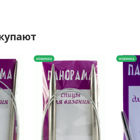
окупают
новинка
новинка