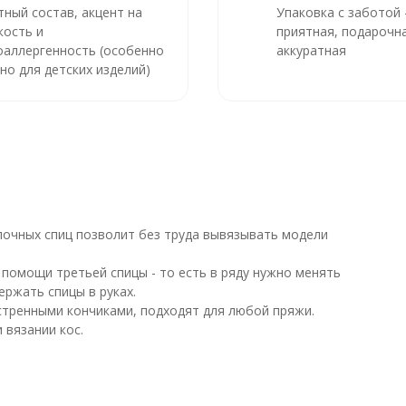
тный состав, акцент на
Упаковка с заботой
кость и
приятная, подарочна
оаллергенность (особенно
аккуратная
но для детских изделий)
улочных спиц позволит без труда вывязывать модели
помощи третьей спицы - то есть в ряду нужно менять
ержать спицы в руках.
аостренными кончиками, подходят для любой пряжи.
 вязании кос.