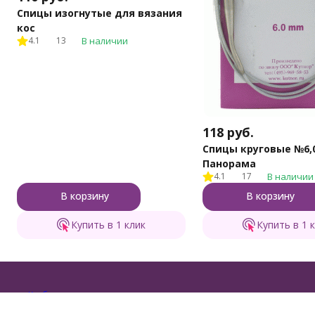
Спицы изогнутые для вязания
кос
4.1
13
В наличии
118
руб.
Спицы круговые №6,0
Панорама
4.1
17
В наличии
В корзину
В корзину
Купить в 1 клик
Купить в 1 
Каталог т
Бренд пряжи для тех, кто вяжет с душой и