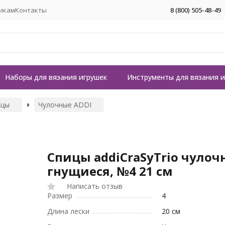
икам
Контакты
8 (800) 505-48-49
Наборы для вязания игрушек
Инструменты для вязания 
ицы
Чулочные ADDI
Спицы addiCraSyTrio чулоч
гнущиеся, №4 21 см
Написать отзыв
Размер
4
Длина лески
20 см