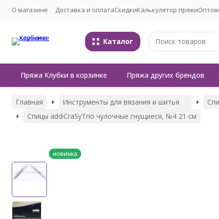
О магазине
Доставка и оплата
Скидки
Калькулятор пряжи
Оптов
Каталог
Пряжа Клубки в корзинке
Пряжа других брендов
Главная
Инструменты для вязания и шитья
Сп
Спицы addiCraSyTrio чулочные гнущиеся, №4 21 см
новинка