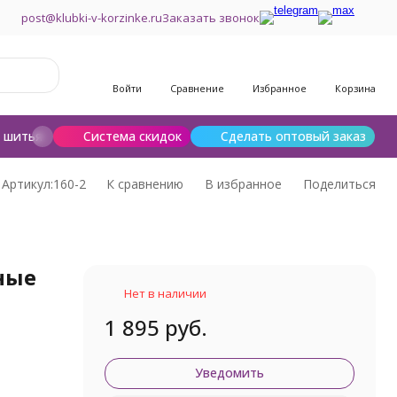
post@klubki-v-korzinke.ru
Заказать звонок
Войти
Сравнение
Избранное
Корзина
и шитья
Шерсть для валяния
Система скидок
Сделать оптовый заказ
Артикул:
160-2
К сравнению
В избранное
Поделиться
ные
Нет в наличии
1 895 руб.
Уведомить