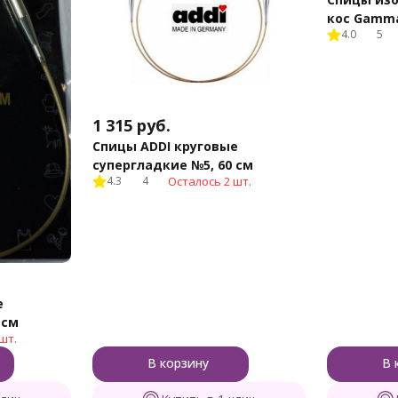
кос Gamm
4.0
5
1 315
руб.
Спицы ADDI круговые
супергладкие №5, 60 см
4.3
4
Осталось 2 шт.
е
 см
шт.
В корзину
В 