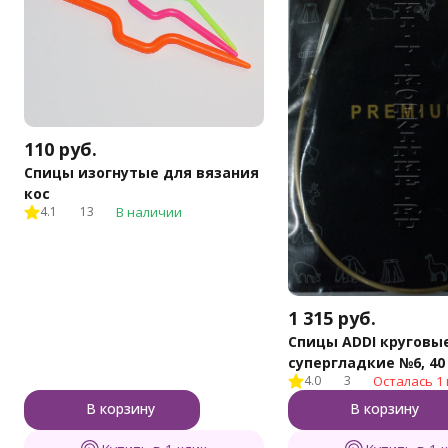
110
руб.
Спицы изогнутые для вязания
кос
4.1
13
В наличии
1 315
руб.
Спицы ADDI круговы
супергладкие №6, 40
4.0
3
Осталась 1 
В корзину
В корзину