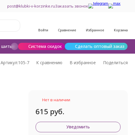
post@klubki-v-korzinke.ru
Заказать звонок
Войти
Сравнение
Избранное
Корзина
и шитья
Шерсть для валяния
Система скидок
Сделать оптовый заказ
Артикул:
105-7
К сравнению
В избранное
Поделиться
Нет в наличии
615 руб.
Уведомить