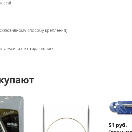
ласса!
ксклюзивному способу крепления).
читаемая и не стирающаяся.
окупают
51
руб.
Спицы изо