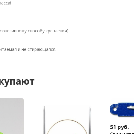
ласса!
ксклюзивному способу крепления).
читаемая и не стирающаяся.
окупают
51
руб.
Спицы пр