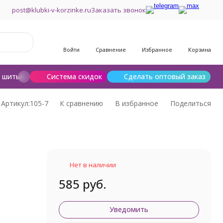
post@klubki-v-korzinke.ru
Заказать звонок
Войти
Сравнение
Избранное
Корзина
и шитья
Шерсть для валяния
Система скидок
Сделать оптовый заказ
Артикул:
105-7
К сравнению
В избранное
Поделиться
Нет в наличии
585 руб.
Уведомить