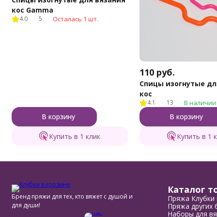
кос Gamma
4.0
5
Осталась 1 шт.
110
руб.
Спицы изогнутые дл
кос
4.1
13
В наличии
В корзину
В корзину
Купить в 1 клик
Купить в 1 
Каталог т
Бренд пряжи для тех, кто вяжет с душой и
Пряжа Клубки 
для души!
Пряжа других 
Наборы для вя