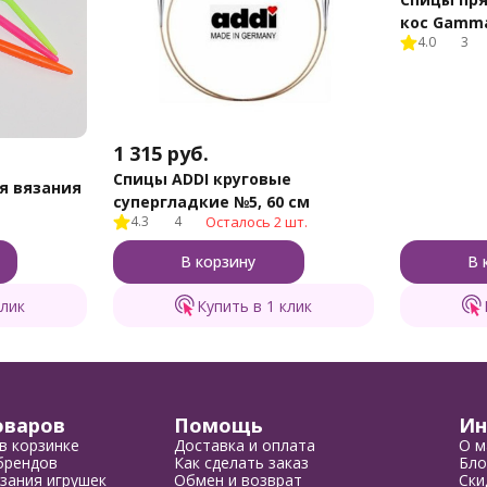
кос Gamm
4.0
3
1 315
руб.
Спицы ADDI круговые
я вязания
супергладкие №5, 60 см
4.3
4
Осталось 2 шт.
В корзину
В 
клик
Купить в 1 клик
оваров
Помощь
Ин
в корзинке
Доставка и оплата
О м
брендов
Как сделать заказ
Бло
зания игрушек
Обмен и возврат
Ски