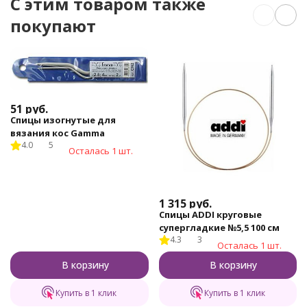
C этим товаром также
покупают
51
руб.
Спицы изогнутые для
вязания кос Gamma
4.0
5
Осталась 1 шт.
1 315
руб.
Спицы ADDI круговые
супергладкие №5,5 100 см
4.3
3
Осталась 1 шт.
В корзину
В корзину
Купить в 1 клик
Купить в 1 клик