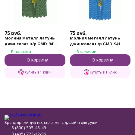
75
руб.
75
руб.
Молния металл латунь
Молния металл латунь
джинсовая н/р GMD-941
джинсовая н/р GMD-941
Gamma, тип 4, 18 см (315 -
Gamma, тип 4, 18 см (185 -
В наличии
В наличии
Хаки)
Небесно - синий)
В корзину
В корзину
Купить в 1 клик
Купить в 1 клик
Бренд пряжи для тех, кто вяжет с душой и для души!
8 (800) 505-48-49
8 (495) 723-12-96