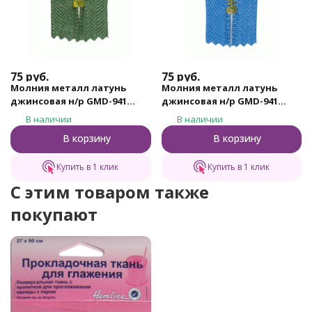
75
руб.
75
руб.
Молния металл латунь
Молния металл латунь
джинсовая н/р GMD-941
джинсовая н/р GMD-941
Gamma, тип 4, 18 см (315 -
Gamma, тип 4, 18 см (185 -
В наличии
В наличии
Хаки)
Небесно - синий)
В корзину
В корзину
Купить в 1 клик
Купить в 1 клик
C этим товаром также
покупают