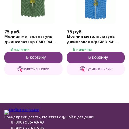
75
руб.
75
руб.
Молния металл латунь
Молния металл латунь
джинсовая н/р GMD-941
джинсовая н/р GMD-941
Gamma, тип 4, 18 см (315 -
Gamma, тип 4, 18 см (185 -
В наличии
В наличии
Хаки)
Небесно - синий)
В корзину
В корзину
Купить в 1 клик
Купить в 1 клик
Бренд пряжи для тех, кто вяжет с душой и для души!
8 (800) 505-48-49
8 (495) 723-12-96