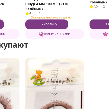
Розовый)
26 -
Шнур 4 мм 100 м - (2170 -
4.0
2
Зелёный)
4.0
1
Осталось несколько штук
В корзину
В 
клик
Купить в 1 клик
окупают