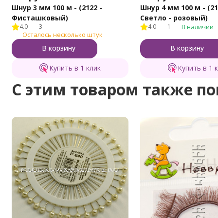
Шнур 3 мм 100 м - (2122 -
Шнур 4 мм 100 м - (21
Фисташковый)
Светло - розовый)
4.0
3
4.0
1
В наличии
Осталось несколько штук
В корзину
В корзину
Купить в 1 клик
Купить в 1 
C этим товаром также п