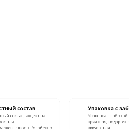
стный состав
Упаковка с за
тный состав, акцент на
Упаковка с заботой
кость и
приятная, подарочна
оаллергенность (особенно
аккуратная