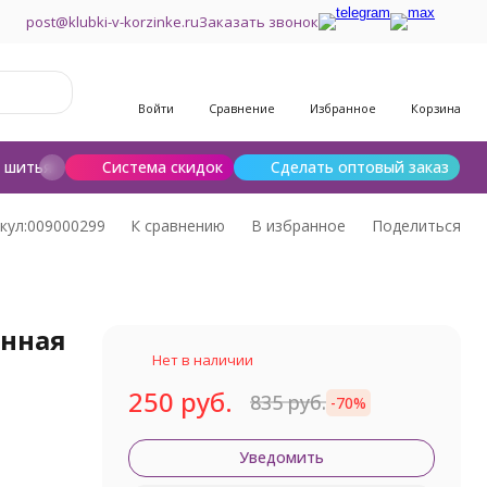
post@klubki-v-korzinke.ru
Заказать звонок
Войти
Сравнение
Избранное
Корзина
и шитья
Шерсть для валяния
Система скидок
Сделать оптовый заказ
кул:
009000299
К сравнению
В избранное
Поделиться
енная
Нет в наличии
250 руб.
835 руб.
-70%
Уведомить