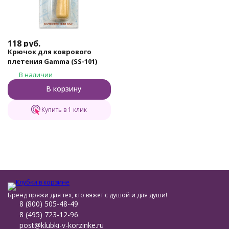
118
руб.
Крючок для коврового
плетения Gamma (SS-101)
В наличии
В корзину
Купить в 1 клик
Бренд пряжи для тех, кто вяжет с душой и для души!
8 (800) 505-48-49
8 (495) 723-12-96
post@klubki-v-korzinke.ru