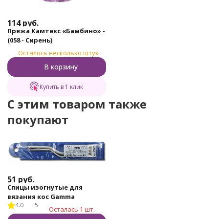
114
руб.
Пряжа Камтекс «Бамбино» -
(058 - Сирень)
Осталось несколько штук
В корзину
Купить в 1 клик
C этим товаром также
покупают
51
руб.
Спицы изогнутые для
вязания кос Gamma
4.0
5
Осталась 1 шт.