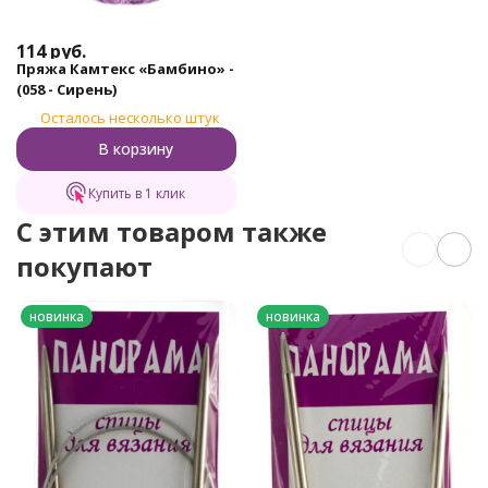
114
руб.
Пряжа Камтекс «Бамбино» -
(058 - Сирень)
Осталось несколько штук
В корзину
Купить в 1 клик
C этим товаром также
покупают
новинка
новинка