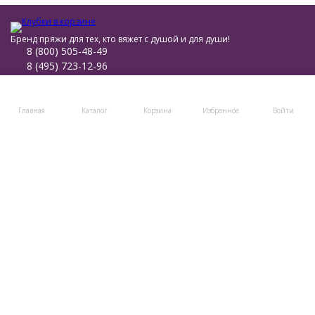
Бренд пряжи для тех, кто вяжет с душой и для души!
8 (800) 505-48-49
8 (495) 723-12-96
post@klubki-v-korzinke.ru
Telegram
Главная
Каталог
Корзина
Избранное
Войти
Мы в соцсетях
Мы на маркетплейсах
Каталог товаров
Помощь
Информация
Политика персональных данных
© 2011-2026 Клубки в корзине
Разработано в
bodysite.ru