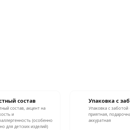
стный состав
Упаковка с за
тный состав, акцент на
Упаковка с заботой
кость и
приятная, подарочна
оаллергенность (особенно
аккуратная
но для детских изделий)