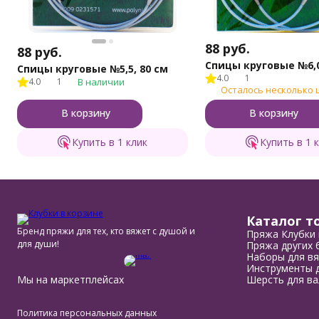
88
руб.
88
руб.
Спицы круговые №6,0
Спицы круговые №5,5, 80 см
4.0
1
4.0
1
В наличии
Осталось несколько 
В корзину
В корзину
Купить в 1 клик
Купить в 1 
Каталог т
Бренд пряжи для тех, кто вяжет с душой и
Пряжа Клубки 
для души!
Пряжа других 
Наборы для вя
Инструменты д
Мы на маркетплейсах
Шерсть для ва
Политика персональных данных