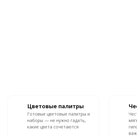
Цветовые палитры
Че
Готовые цветовые палитры и
Чес
наборы — не нужно гадать,
мяг
какие цвета сочетаются
гип
важ