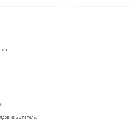
яжа.
5.
ядов из 22 петель.