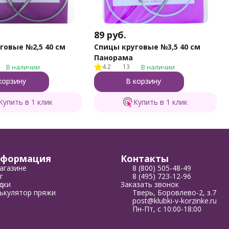
89
руб.
говые №2,5 40 см
Спицы круговые №3,5 40 см
Панорама
В наличии
4.2
13
В наличии
корзину
В корзину
Купить в 1 клик
Купить в 1 клик
формация
Контакты
агазине
8 (800) 505-48-49
г
8 (495) 723-12-96
дки
Заказать звонок
ькулятор пряжи
Тверь, Боровлево-2, з.7
post@klubki-v-korzinke.ru
Пн-Пт, с 10:00-18:00