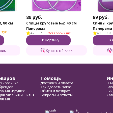
89
руб.
89
руб.
, 80 см
Спицы круговые №2, 40 см
Спицы кру
Панорама
Панорама
штук
4.2
7
Осталось 2 шт.
4.1
10
В корзину
В 
клик
Купить в 1 клик
оваров
Помощь
Ин
в корзинке
Доставка и оплата
О м
брендов
Как сделать заказ
Бло
зания игрушек
Обмен и возврат
Ски
ля вязания и шитья
Вопросы и ответы
Кал
ляния