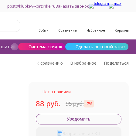
post@klubki-v-korzinke.ru
Заказать звонок
Войти
Сравнение
Избранное
Корзина
и шитья
Шерсть для валяния
Система скидок
Сделать оптовый заказ
К сравнению
В избранное
Поделиться
-
Нет в наличии
88 руб.
95 руб.
-7%
Уведомить
Запрос счета / КП