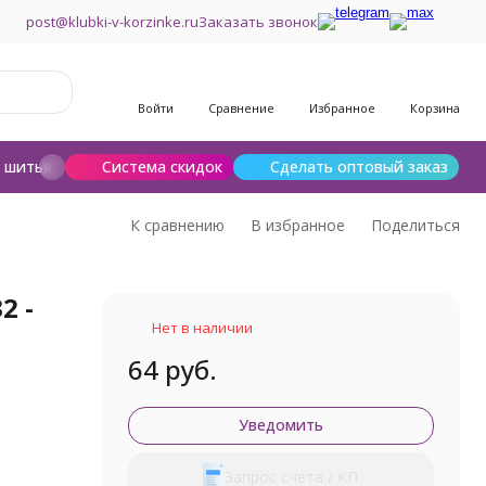
post@klubki-v-korzinke.ru
Заказать звонок
Войти
Сравнение
Избранное
Корзина
и шитья
Шерсть для валяния
Система скидок
Сделать оптовый заказ
К сравнению
В избранное
Поделиться
2 -
Нет в наличии
64 руб.
Уведомить
Запрос счета / КП