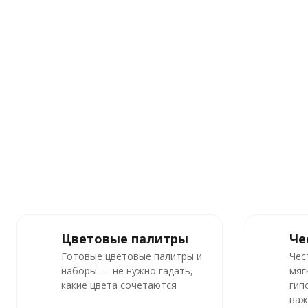
Цветовые палитры
Че
Готовые цветовые палитры и
Чес
наборы — не нужно гадать,
мяг
какие цвета сочетаются
гип
важ