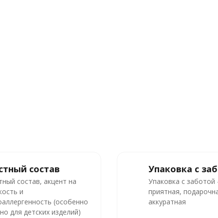
стный состав
Упаковка с за
тный состав, акцент на
Упаковка с заботой
кость и
приятная, подарочна
оаллергенность (особенно
аккуратная
но для детских изделий)