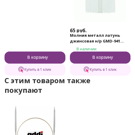
65
руб.
Молния металл латунь
джинсовая н/р GMD-941
Gamma, тип 4, 12 см (101 -
В наличии
Белый)
В корзину
В корзину
Купить в 1 клик
Купить в 1 клик
C этим товаром также
покупают