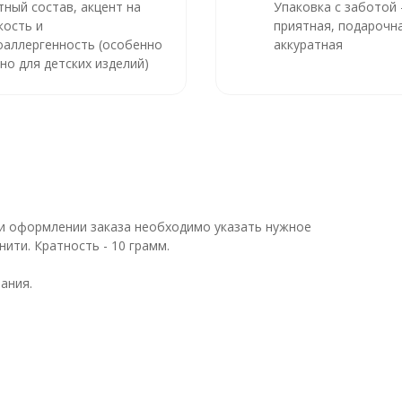
тный состав, акцент на
Упаковка с заботой
кость и
приятная, подарочна
оаллергенность (особенно
аккуратная
но для детских изделий)
При оформлении заказа необходимо указать нужное
ити. Кратность - 10 грамм.
ания.