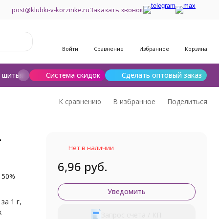
post@klubki-v-korzinke.ru
Заказать звонок
Войти
Сравнение
Избранное
Корзина
и шитья
Шерсть для валяния
Система скидок
Сделать оптовый заказ
К сравнению
В избранное
Поделиться
-
Нет в наличии
6,96 руб.
, 50%
Уведомить
 за 1 г,
х
Запрос счета / КП