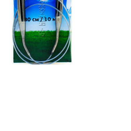
80
руб.
Спицы круговые №10,0, 80 см
4.0
1
Осталось несколько штук
В корзину
Купить в 1 клик