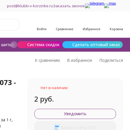
post@klubki-v-korzinke.ru
Заказать звонок
Войти
Сравнение
Избранное
Корзина
и шитья
Шерсть для валяния
Система скидок
Сделать оптовый заказ
К сравнению
В избранное
Поделиться
073 -
Нет в наличии
2 руб.
Уведомить
 за 1 г,
х
Запрос счета / КП