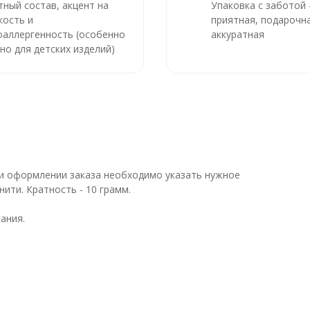
тный состав, акцент на
Упаковка с заботой
кость и
приятная, подарочна
оаллергенность (особенно
аккуратная
но для детских изделий)
При оформлении заказа необходимо указать нужное
ити. Кратность - 10 грамм.
ания.