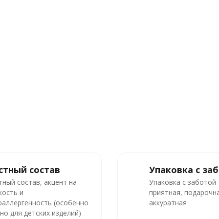
стный состав
Упаковка с за
тный состав, акцент на
Упаковка с заботой
кость и
приятная, подарочна
оаллергенность (особенно
аккуратная
но для детских изделий)