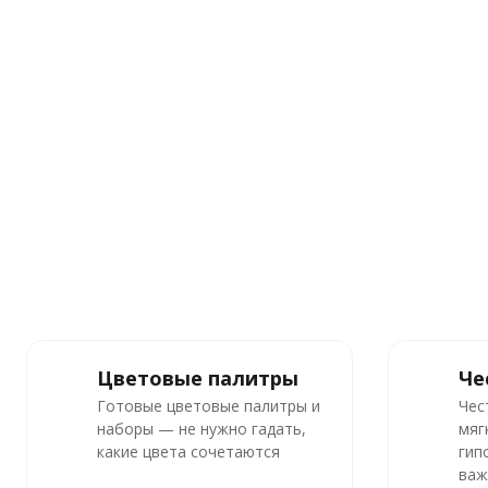
Цветовые палитры
Че
Готовые цветовые палитры и
Чес
наборы — не нужно гадать,
мяг
какие цвета сочетаются
гип
важ