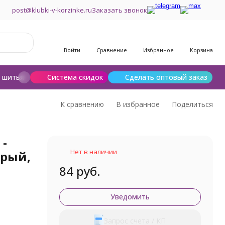
post@klubki-v-korzinke.ru
Заказать звонок
Войти
Сравнение
Избранное
Корзина
и шитья
Шерсть для валяния
Система скидок
Сделать оптовый заказ
К сравнению
В избранное
Поделиться
 -
Нет в наличии
ерый,
84 руб.
Уведомить
Запрос счета / КП