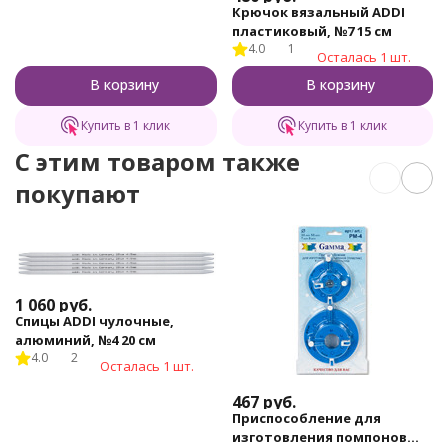
Крючок вязальный ADDI
пластиковый, №7 15 см
4.0
1
Осталась 1 шт.
В корзину
В корзину
Купить в 1 клик
Купить в 1 клик
C этим товаром также
покупают
1 060
руб.
Спицы ADDI чулочные,
алюминий, №4 20 см
4.0
2
Осталась 1 шт.
467
руб.
Приспособление для
изготовления помпонов