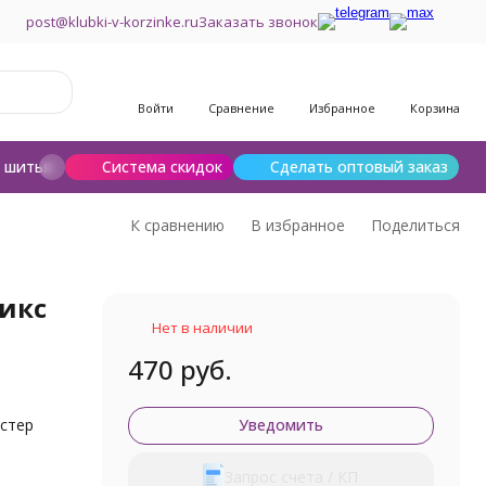
post@klubki-v-korzinke.ru
Заказать звонок
Войти
Сравнение
Избранное
Корзина
и шитья
Шерсть для валяния
Система скидок
Сделать оптовый заказ
К сравнению
В избранное
Поделиться
икс
Нет в наличии
470 руб.
е
стер
Уведомить
Запрос счета / КП