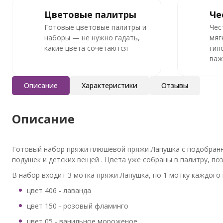
Цветовые палитры
Че
Готовые цветовые палитры и
Чес
наборы — не нужно гадать,
мяг
какие цвета сочетаются
гип
важ
Описание
Характеристики
Отзывы
Описание
Готовый набор пряжи плюшевой пряжи Лапушка с подобранн
подушек и детских вещей . Цвета уже собраны в палитру, п
В набор входит 3 мотка пряжи Лапушка, по 1 мотку каждого 
цвет 406 - лаванда
цвет 150 - розовый фламинго
цвет 05 - ванильное мороженое