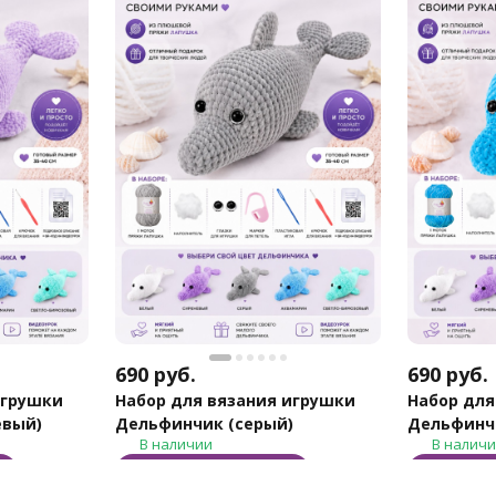
690
руб.
690
руб.
игрушки
Набор для вязания игрушки
Набор для
евый)
Дельфинчик (серый)
Дельфинч
В наличии
В налич
В корзину
В 