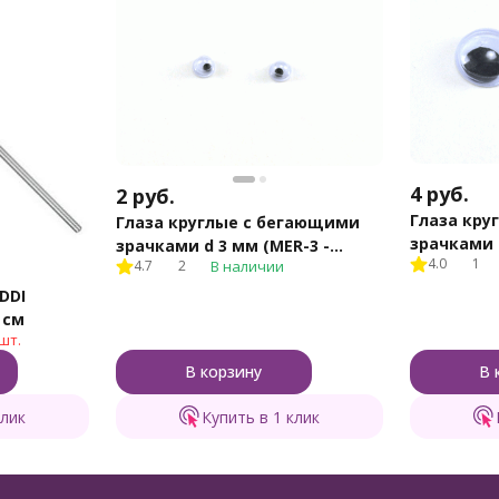
4
руб.
2
руб.
Глаза кру
Глаза круглые с бегающими
зрачками d
зрачками d 3 мм (MER-3 -
4.0
1
черно-бел
4.7
2
В наличии
черно-белые)
DDI
кий, №1 13 см
шт.
В корзину
В 
клик
Купить в 1 клик