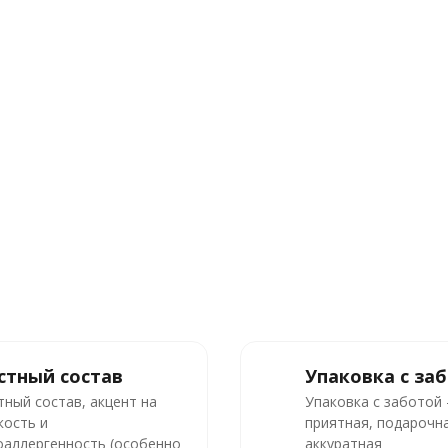
стный состав
Упаковка с за
тный состав, акцент на
Упаковка с заботой
кость и
приятная, подарочна
оаллергенность (особенно
аккуратная