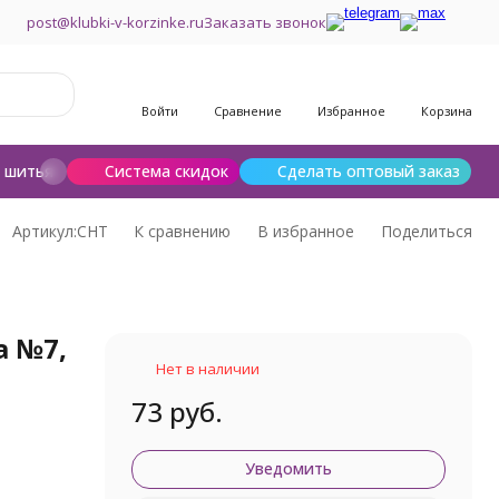
post@klubki-v-korzinke.ru
Заказать звонок
Войти
Сравнение
Избранное
Корзина
и шитья
Шерсть для валяния
Система скидок
Сделать оптовый заказ
Артикул:
СНТ
К сравнению
В избранное
Поделиться
a №7,
Нет в наличии
73 руб.
Уведомить