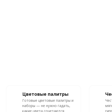
Цветовые палитры
Че
Готовые цветовые палитры и
Чес
наборы — не нужно гадать,
мяг
какие цвета сочетаются
гип