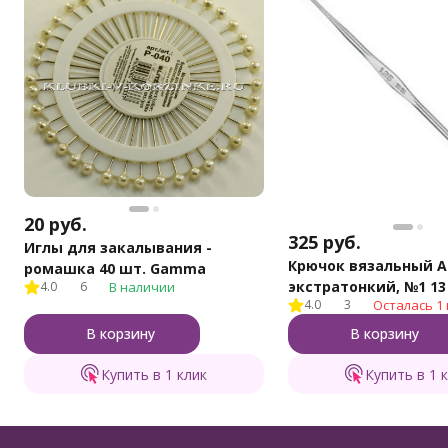
20
руб.
325
руб.
Иглы для закалывания -
Крючок вязальный A
ромашка 40 шт. Gamma
экстратон
4.0
6
В наличии
4.0
3
Осталась 1 
В корзину
В корзину
Купить в 1 клик
Купить в 1 