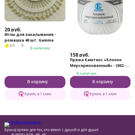
20
руб.
Иглы для закалывания -
ромашка 40 шт. Gamma
4.0
6
В наличии
158
руб.
Пряжа Камтекс «Хлопок
Мерсеризованный» - (002 -
Отбелка)
В наличии
В корзину
В корзину
Купить в 1 клик
Купить в 1 клик
Бренд пряжи для тех, кто вяжет с душой и для души!
8 (800) 505-48-49