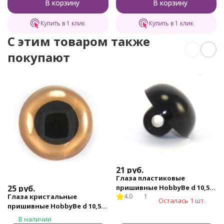
В корзину
В корзину
Купить в 1 клик
Купить в 1 клик
C этим товаром также
покупают
21
руб.
Глаза пластиковые
25
руб.
пришивные HobbyBe d 10,5
Глаза кристальные
4.0
1
мм (SOP-10-5 - черный)
Осталась 1 шт.
пришивные HobbyBe d 10,5
мм (CRP-10-5 - бежевый)
В наличии