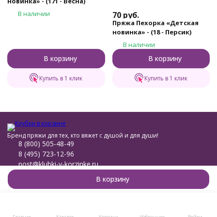
новинка» - (171 - Весна)
В наличии
70
руб.
Пряжа Пехорка «Детская
новинка» - (18 - Персик)
В наличии
В корзину
В корзину
Купить в 1 клик
Купить в 1 клик
Бренд пряжи для тех, кто вяжет с душой и для души!
8 (800) 505-48-49
8 (495) 723-12-96
post@klubki-v-korzinke.ru
Telegram
В корзину
Мы в соцсетях