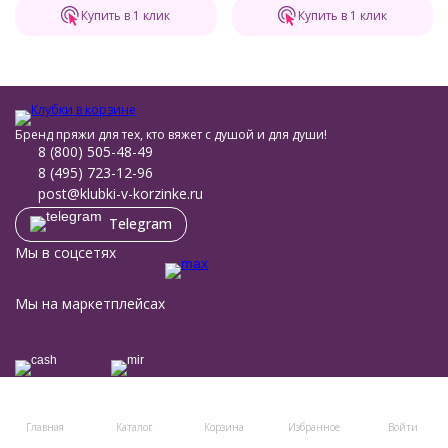
Купить в 1 клик
Купить в 1 клик
Бренд пряжи для тех, кто вяжет с душой и для души!
8 (800) 505-48-49
8 (495) 723-12-96
post@klubki-v-korzinke.ru
Telegram
Мы в соцсетях
Мы на маркетплейсах
Каталог товаров
Помощь
Главная
Каталог
Корзина
Избранное
Войти
Информация