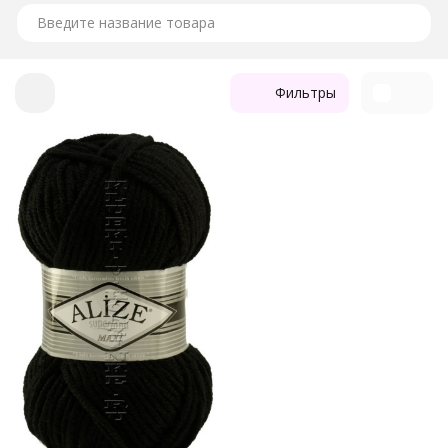
кошелёк. Пряжа, по отзывам вязальщиц на форумах,
хорошо скручена, вследствие чего ровно ложится полотно
и создаётся дополнительный комфорт в работе, это важно
для начинающих вязальщиц. А 75% акрила — залог того,
что связанное изделие будет лёгким и не потеряет форму
Фильтры
после стирки.
Пряжа Superlana Maxi Alize изготовлена из 25% шерсти и
75% акрила. Длина нити 100 метров в мотках по 100
граммов.