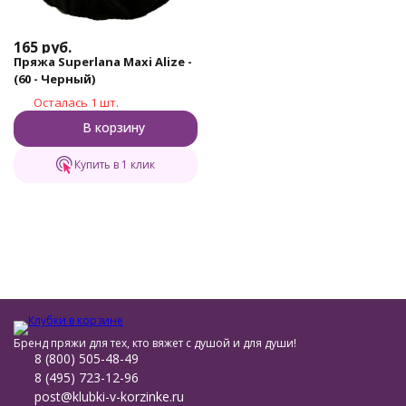
165
руб.
Пряжа Superlana Maxi Alize -
(60 - Черный)
Осталась 1 шт.
В корзину
Купить в 1 клик
Бренд пряжи для тех, кто вяжет с душой и для души!
8 (800) 505-48-49
8 (495) 723-12-96
post@klubki-v-korzinke.ru