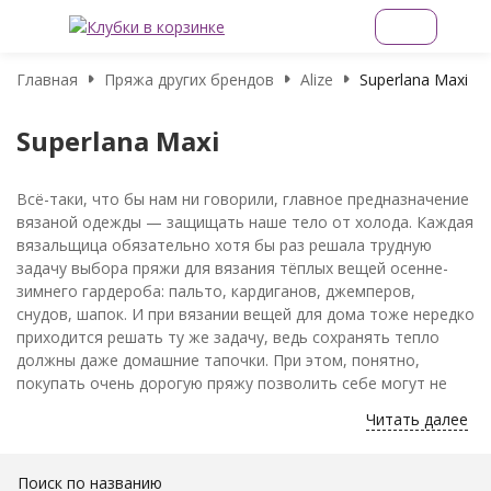
Главная
Пряжа других брендов
Alize
Superlana Maxi
Superlana Maxi
Всё-таки, что бы нам ни говорили, главное предназначение
вязаной одежды — защищать наше тело от холода. Каждая
вязальщица обязательно хотя бы раз решала трудную
задачу выбора пряжи для вязания тёплых вещей осенне-
зимнего гардероба: пальто, кардиганов, джемперов,
снудов, шапок. И при вязании вещей для дома тоже нередко
приходится решать ту же задачу, ведь сохранять тепло
должны даже домашние тапочки. При этом, понятно,
покупать очень дорогую пряжу позволить себе могут не
все. Хорошо известная на нашем рынке турецкая компания
Читать далее
Alize решает задачу сбережения тепла и экономии
комплексно: полушерстяная пряжа Superlana MAXI Alize
отлично сберегает тепло и не слишком обременяет
Поиск по названию