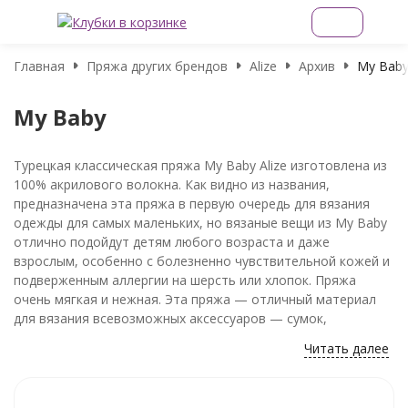
Главная
Пряжа других брендов
Alize
Архив
My Bab
My Baby
Турецкая классическая пряжа My Baby Alize изготовлена из
100% акрилового волокна. Как видно из названия,
предназначена эта пряжа в первую очередь для вязания
одежды для самых маленьких, но вязаные вещи из My Baby
отлично подойдут детям любого возраста и даже
взрослым, особенно с болезненно чувствительной кожей и
подверженным аллергии на шерсть или хлопок. Пряжа
очень мягкая и нежная. Эта пряжа — отличный материал
для вязания всевозможных аксессуаров — сумок,
косметичек, чехлов. Из My Baby могут получиться
Читать далее
замечательные вязаные игрушки для вашего малыша, акрил
— материал очень прочный и гигиеничный, превосходно
держит окраску.