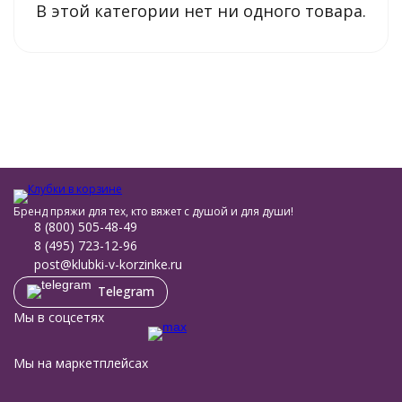
В этой категории нет ни одного товара.
Вязаная одежда из акриловой пряжи My Baby Alize тёплая и
удобная в носке, обладает малой усадкой, низкой
гигроскопичностью, быстро сохнет после стирки и не
требует сложного ухода. Она не выцветает, отлично
переносит химчистку и не подвержена воздействию многих
других агрессивных внешних факторов. Она не теряет
цветность и не деформируется после многократных стирок.
И при этом, что немаловажно, My Baby Alize — пряжа
сравнительно недорогая. А расфасовка в мотках по 50 г
позволяет ещё и экономно её расходовать.
Бренд пряжи для тех, кто вяжет с душой и для души!
8 (800) 505-48-49
8 (495) 723-12-96
post@klubki-v-korzinke.ru
Telegram
Мы в соцсетях
Мы на маркетплейсах