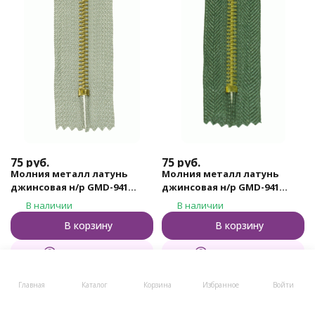
75
руб.
75
руб.
Молния металл латунь
Молния металл латунь
джинсовая н/р GMD-941
джинсовая н/р GMD-941
Gamma, тип 4, 18 см (306 -
Gamma, тип 4, 18 см (315 -
В наличии
В наличии
Серый)
Хаки)
В корзину
В корзину
Купить в 1 клик
Купить в 1 клик
Главная
Каталог
Корзина
Избранное
Войти