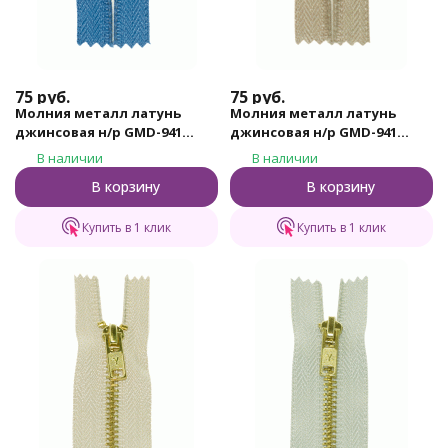
75
руб.
75
руб.
Молния металл латунь
Молния металл латунь
джинсовая н/р GMD-941
джинсовая н/р GMD-941
Gamma, тип 4, 18 см (213 -
Gamma, тип 4, 18 см (282 -
В наличии
В наличии
Синий)
Серо - бежевый)
В корзину
В корзину
Купить в 1 клик
Купить в 1 клик