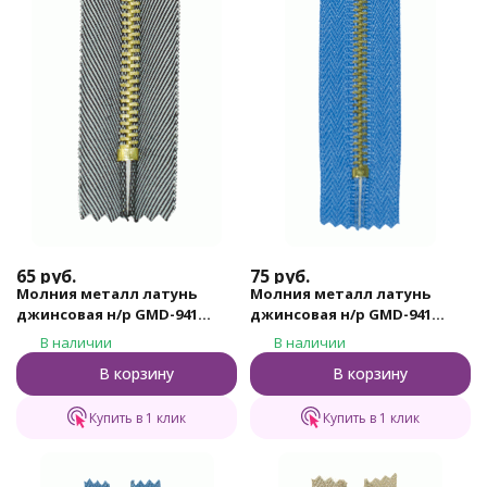
65
руб.
75
руб.
Молния металл латунь
Молния металл латунь
джинсовая н/р GMD-941
джинсовая н/р GMD-941
Gamma, тип 4, 12 см (321 -
Gamma, тип 4, 18 см (185 -
В наличии
В наличии
Деним)
Небесно - синий)
В корзину
В корзину
Купить в 1 клик
Купить в 1 клик