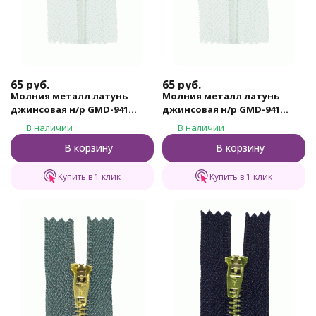
65
руб.
65
руб.
Молния металл латунь
Молния металл латунь
джинсовая н/р GMD-941
джинсовая н/р GMD-941
Gamma, тип 4, 12 см (101 -
Gamma, тип 4, 12 см (298 -
В наличии
В наличии
Белый)
Св.бежевый)
В корзину
В корзину
Купить в 1 клик
Купить в 1 клик