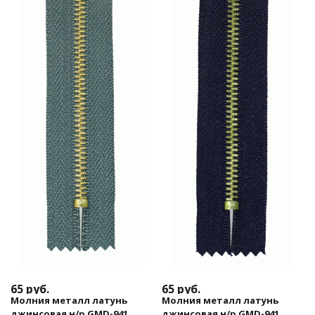
65
руб.
65
руб.
Молния металл латунь
Молния металл латунь
джинсовая н/р GMD-941
джинсовая н/р GMD-941