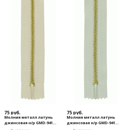
75
руб.
75
руб.
Молния металл латунь
Молния металл латунь
джинсовая н/р GMD-941
джинсовая н/р GMD-941
Gamma, тип 4, 18 см (297 -
Gamma, тип 4, 18 см (300 -