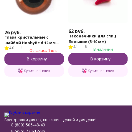
62
руб.
26
руб.
Наконечники для спиц
Глаза кристальные с
большие (5-10 мм)
шайбой HobbyBe d 12 мм
4.1
8
4.0
1
(CRE-12 - светло-
В наличии
Осталась 1 шт.
коричневый)
В корзину
В корзину
Купить в 1 клик
Купить в 1 клик
Бренд пряжи для тех, кто вяжет с душой и для души!
8 (800) 505-48-49
8 (495) 723-12-96