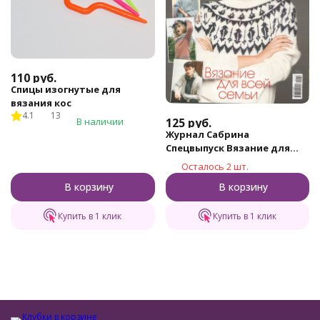
110
руб.
Спицы изогнутые для
вязания кос
4.1
13
В наличии
125
руб.
Журнал Сабрина
Спецвыпуск Вязание для
всей семьи №1/2018
Осталось 2 шт.
В корзину
В корзину
Купить в 1 клик
Купить в 1 клик