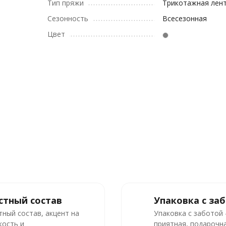
Тип пряжи
Трикотажная лен
Сезонность
Всесезонная
Цвет
стный состав
Упаковка с за
тный состав, акцент на
Упаковка с заботой
кость и
приятная, подарочна