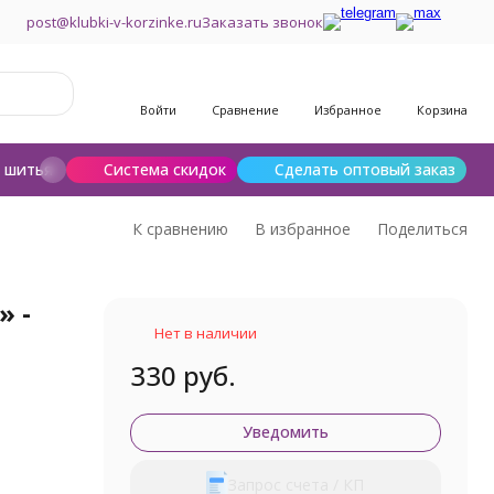
post@klubki-v-korzinke.ru
Заказать звонок
Войти
Сравнение
Избранное
Корзина
и шитья
Шерсть для валяния
Система скидок
Сделать оптовый заказ
К сравнению
В избранное
Поделиться
» -
Нет в наличии
330 руб.
Уведомить
Запрос счета / КП