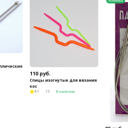
новинка
ллические
110
руб.
Спицы изогнутые для вязания
кос
4.1
13
В наличии