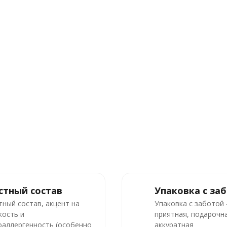
стный состав
Упаковка с за
тный состав, акцент на
Упаковка с заботой
кость и
приятная, подарочна
оаллергенность (особенно
аккуратная