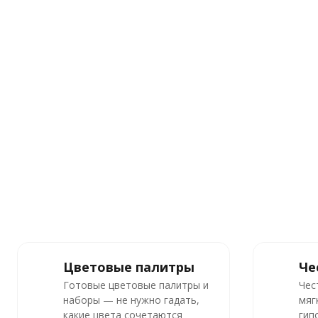
Цветовые палитры
Че
Готовые цветовые палитры и
Чес
наборы — не нужно гадать,
мяг
какие цвета сочетаются
гип