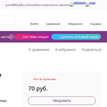
post@klubki-v-korzinke.ru
Заказать звонок
Войти
Сравнение
Избранное
Корзина
и шитья
Шерсть для валяния
Система скидок
Сделать оптовый заказ
К сравнению
В избранное
Поделиться
е
Нет в наличии
70 руб.
пицы
Уведомить