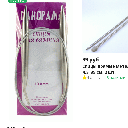
новинка
99
руб.
Спицы прямые мета
№5, 35 см, 2 шт.
4.2
6
В наличии