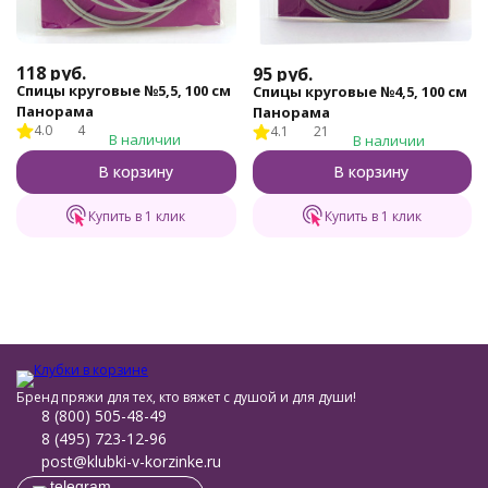
118
руб.
95
руб.
Спицы круговые №5,5, 100 см
Спицы круговые №4,5, 100 см
Панорама
Панорама
4.0
4
4.1
21
В наличии
В наличии
В корзину
В корзину
Купить в 1 клик
Купить в 1 клик
Бренд пряжи для тех, кто вяжет с душой и для души!
8 (800) 505-48-49
8 (495) 723-12-96
post@klubki-v-korzinke.ru