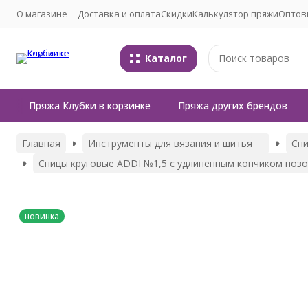
О магазине
Доставка и оплата
Скидки
Калькулятор пряжи
Оптов
Каталог
Пряжа Клубки в корзинке
Пряжа других брендов
Главная
Инструменты для вязания и шитья
Сп
Спицы круговые ADDI №1,5 с удлиненным кончиком позо
новинка