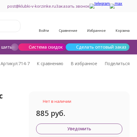
post@klubki-v-korzinke.ru
Заказать звонок
Войти
Сравнение
Избранное
Корзина
и шитья
Шерсть для валяния
Система скидок
Сделать оптовый заказ
Артикул:
714-7
К сравнению
В избранное
Поделиться
с
Нет в наличии
885 руб.
Уведомить