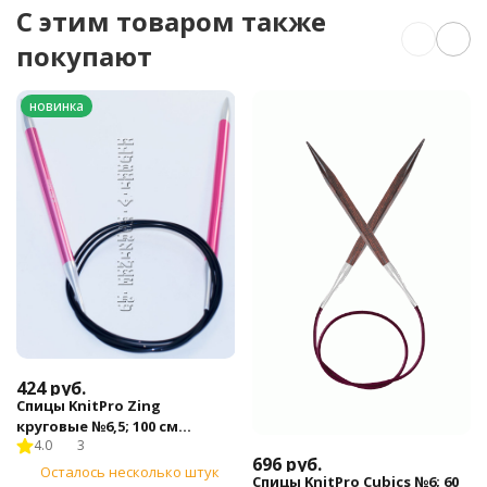
C этим товаром также
покупают
новинка
424
руб.
Спицы KnitPro Zing
круговые №6,5; 100 см
4.0
3
(арт.47164)
696
руб.
Осталось несколько штук
Спицы KnitPro Cubics №6; 60