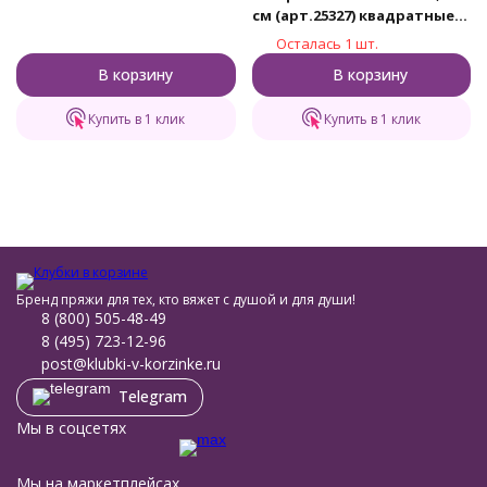
см (арт.25327) квадратные
круговые деревянные
Осталась 1 шт.
В корзину
В корзину
Купить в 1 клик
Купить в 1 клик
Бренд пряжи для тех, кто вяжет с душой и для души!
8 (800) 505-48-49
8 (495) 723-12-96
post@klubki-v-korzinke.ru
Telegram
Мы в соцсетях
Мы на маркетплейсах