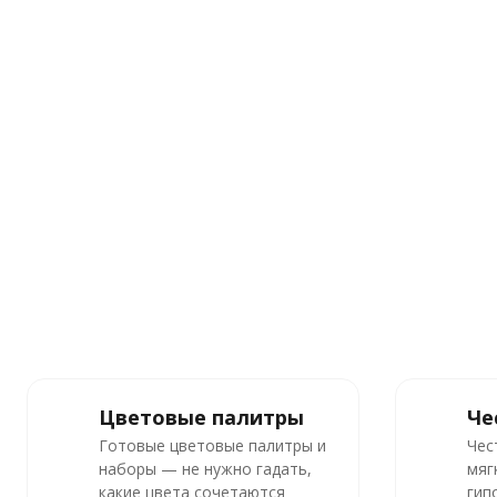
Цветовые палитры
Че
Готовые цветовые палитры и
Чес
наборы — не нужно гадать,
мяг
какие цвета сочетаются
гип