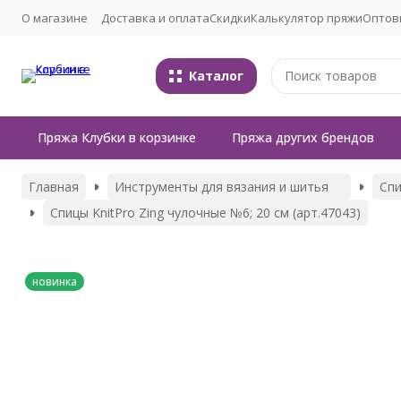
О магазине
Доставка и оплата
Скидки
Калькулятор пряжи
Оптов
Каталог
Пряжа Клубки в корзинке
Пряжа других брендов
Главная
Инструменты для вязания и шитья
Сп
Спицы KnitPro Zing чулочные №6; 20 см (арт.47043)
новинка