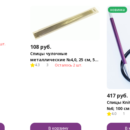
новинка
шт.
108
руб.
Спицы чулочные
металлические №4,0, 25 см, 5
4.3
3
Осталось 2 шт.
шт.
417
руб.
Спицы Kni
№6; 100 см
4.0
1
В корзину
В 