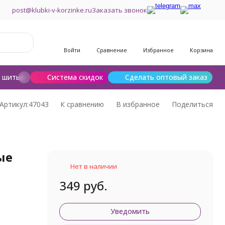
post@klubki-v-korzinke.ru
Заказать звонок
Войти
Сравнение
Избранное
Корзина
и шитья
Шерсть для валяния
Система скидок
Сделать оптовый заказ
Артикул:
47043
К сравнению
В избранное
Поделиться
ые
Нет в наличии
349 руб.
Уведомить