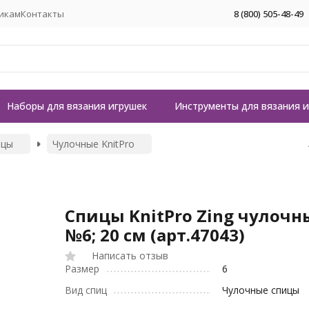
икам
Контакты
8 (800) 505-48-49
Наборы для вязания игрушек
Инструменты для вязания 
ицы
Чулочные KnitPro
Спицы KnitPro Zing чулочн
№6; 20 см (арт.47043)
Написать отзыв
Размер
6
Вид спиц
Чулочные спицы