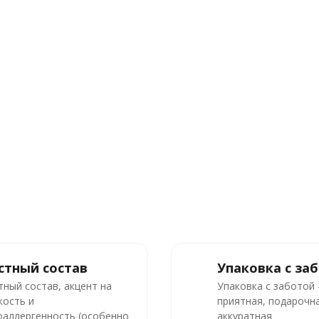
стный состав
Упаковка с за
тный состав, акцент на
Упаковка с заботой
кость и
приятная, подарочна
оаллергенность (особенно
аккуратная