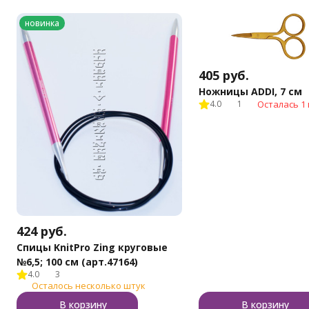
новинка
405
руб.
Ножницы ADDI, 7 см
4.0
1
Осталась 1 
424
руб.
Спицы KnitPro Zing круговые
№6,5; 100 см (арт.47164)
4.0
3
Осталось несколько штук
В корзину
В корзину