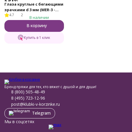
Глаза круглые с бегающими
зрачками d 3 мм (MER-3 -
4.7
2
черно-белые)
В наличии
В корзину
Купить в 1 клик
Бренд пряжи для тех, кто вяжет с душой и для души!
8 (800) 505-48-49
8 (495) 723-12-96
post@klubki-v-korzinke.ru
Telegram
Мы в соцсетях