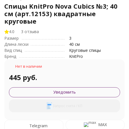
Спицы KnitPro Nova Cubics №3; 40
см (арт.12153) квадратные
круговые
4.0
3 отзыва
Размер
3
Длина лески
40 см
Вид спиц
Круговые спицы
Бренд
KnitPro
Нет в наличии
445 руб.
Уведомить
Запрос счета / КП
MAX
Telegram