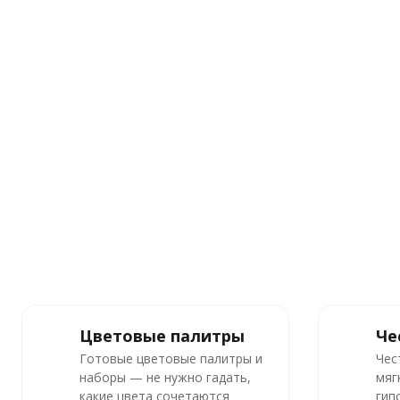
Цветовые палитры
Че
Готовые цветовые палитры и
Чес
наборы — не нужно гадать,
мяг
какие цвета сочетаются
гип