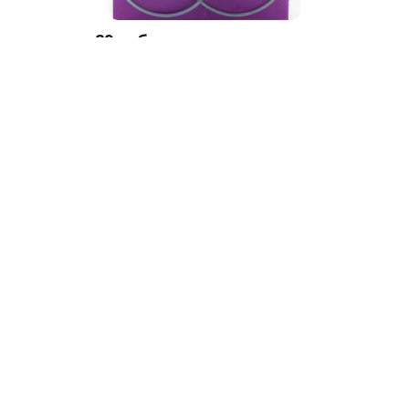
89
руб.
Спицы круговые №2,5 40 см
Панорама
4.1
10
В наличии
В корзину
В 
клик
Купить в 1 клик
оваров
Помощь
Ин
в корзинке
Доставка и оплата
О м
брендов
Как сделать заказ
Бло
зания игрушек
Обмен и возврат
Ски
ля вязания и шитья
Вопросы и ответы
Кал
ляния
Разработано в
bodysite