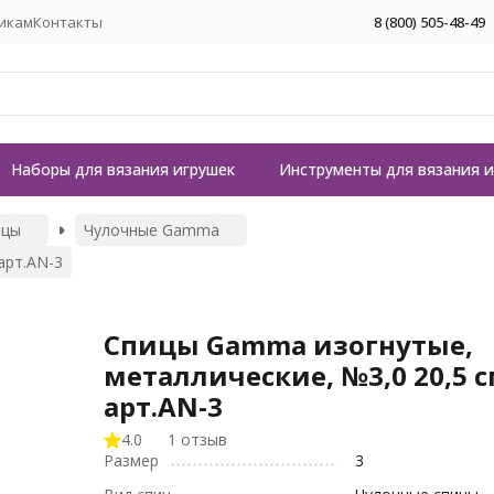
икам
Контакты
8 (800) 505-48-49
Наборы для вязания игрушек
Инструменты для вязания 
ицы
Чулочные Gamma
арт.AN-3
Спицы Gamma изогнутые,
металлические, №3,0 20,5 с
арт.AN-3
4.0
1 отзыв
Размер
3