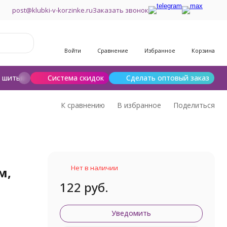
post@klubki-v-korzinke.ru
Заказать звонок
Войти
Сравнение
Избранное
Корзина
и шитья
Шерсть для валяния
Система скидок
Сделать оптовый заказ
К сравнению
В избранное
Поделиться
Нет в наличии
м,
122 руб.
Уведомить