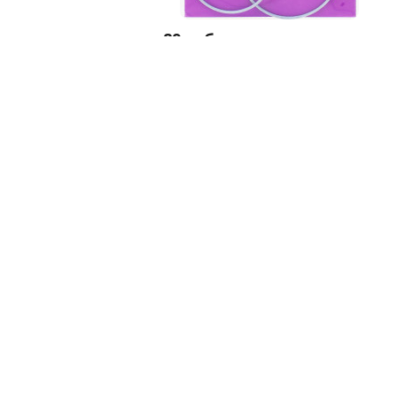
89
руб.
Спицы круговые №2, 40 см
Панорама
4.2
7
Осталось 2 шт.
корзину
В корзину
Купить в 1 клик
Купить в 1 клик
формация
Контакты
агазине
8 (800) 505-48-49
г
8 (495) 723-12-96
дки
Заказать звонок
ькулятор пряжи
Тверь, Боровлево-2, з.7
post@klubki-v-korzinke.ru
Пн-Пт, с 10:00-18:00
.ru