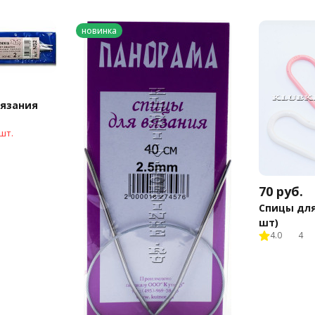
новинка
вязания
шт.
70
руб.
Спицы для
шт)
4.0
4