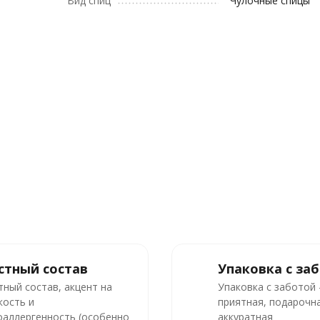
Вид спиц
Чулочные спицы
стный состав
Упаковка с за
тный состав, акцент на
Упаковка с заботой
кость и
приятная, подарочна
оаллергенность (особенно
аккуратная