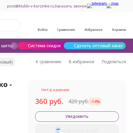
post@klubki-v-korzinke.ru
Заказать звонок
Войти
Сравнение
Избранное
Корзина
и шитья
Шерсть для валяния
Система скидок
Сделать оптовый заказ
К сравнению
В избранное
Поделиться
озовый)
ко -
Нет в наличии
360 руб.
420 руб.
-14%
Уведомить
Запрос счета / КП