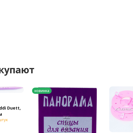
окупают
новинка
di Duett,
м
штук