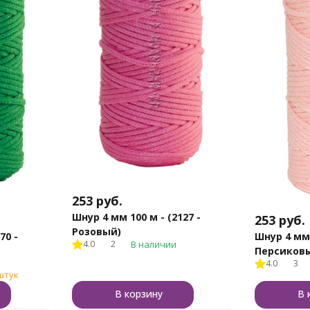
253
руб.
Шнур 4 мм 100 м - (2127 -
253
руб.
Розовый)
70 -
Шнур 4 мм 
4.0
2
В наличии
Персиков
4.0
3
штук
В корзину
В 