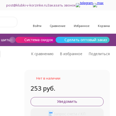
post@klubki-v-korzinke.ru
Заказать звонок
Войти
Сравнение
Избранное
Корзина
и шитья
Шерсть для валяния
Система скидок
Сделать оптовый заказ
К сравнению
В избранное
Поделиться
Нет в наличии
253 руб.
Уведомить
Запрос счета / КП