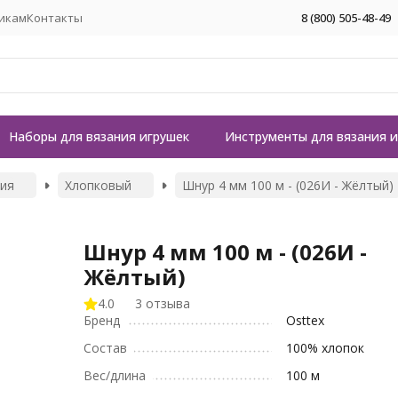
икам
Контакты
8 (800) 505-48-49
Наборы для вязания игрушек
Инструменты для вязания 
ния
Хлопковый
Шнур 4 мм 100 м - (026И - Жёлтый)
Шнур 4 мм 100 м - (026И -
Жёлтый)
4.0
3 отзыва
Бренд
Osttex
Состав
100% хлопок
Вес/длина
100 м