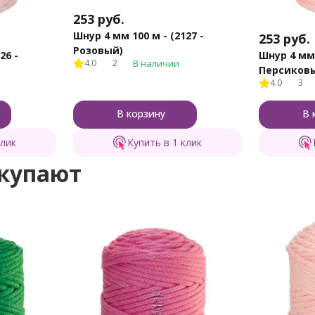
253
руб.
Шнур 4 мм 100 м - (2127 -
253
руб.
Розовый)
26 -
Шнур 4 мм 
4.0
2
В наличии
Персиков
4.0
3
В корзину
В 
клик
Купить в 1 клик
окупают