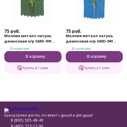
75
руб.
75
руб.
Молния металл латунь
Молния металл латунь
джинсовая н/р GMD-941
джинсовая н/р GMD-941
Gamma, тип 4, 18 см (315 -
Gamma, тип 4, 18 см (185 -
В наличии
В наличии
Хаки)
Небесно - синий)
В корзину
В корзину
Купить в 1 клик
Купить в 1 клик
Бренд пряжи для тех, кто вяжет с душой и для души!
8 (800) 505-48-49
8 (495) 723-12-96