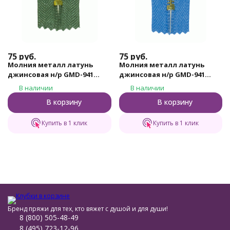
75
руб.
75
руб.
Молния металл латунь
Молния металл латунь
джинсовая н/р GMD-941
джинсовая н/р GMD-941
Gamma, тип 4, 18 см (315 -
Gamma, тип 4, 18 см (185 -
В наличии
В наличии
Хаки)
Небесно - синий)
В корзину
В корзину
Купить в 1 клик
Купить в 1 клик
Бренд пряжи для тех, кто вяжет с душой и для души!
8 (800) 505-48-49
8 (495) 723-12-96