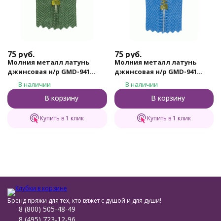
75
руб.
75
руб.
Молния металл латунь
Молния металл латунь
джинсовая н/р GMD-941
джинсовая н/р GMD-941
Gamma, тип 4, 18 см (315 -
Gamma, тип 4, 18 см (185 -
В наличии
В наличии
Хаки)
Небесно - синий)
В корзину
В корзину
Купить в 1 клик
Купить в 1 клик
Бренд пряжи для тех, кто вяжет с душой и для души!
8 (800) 505-48-49
8 (495) 723-12-96