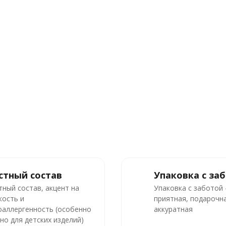
стный состав
Упаковка с за
тный состав, акцент на
Упаковка с заботой
кость и
приятная, подарочна
оаллергенность (особенно
аккуратная
но для детских изделий)