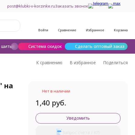
post@klubki-v-korzinke.ru
Заказать звонок
Войти
Сравнение
Избранное
Корзина
и шитья
Шерсть для валяния
Система скидок
Сделать оптовый заказ
К сравнению
В избранное
Поделиться
" на
Нет в наличии
1,40 руб.
Уведомить
Запрос счета / КП