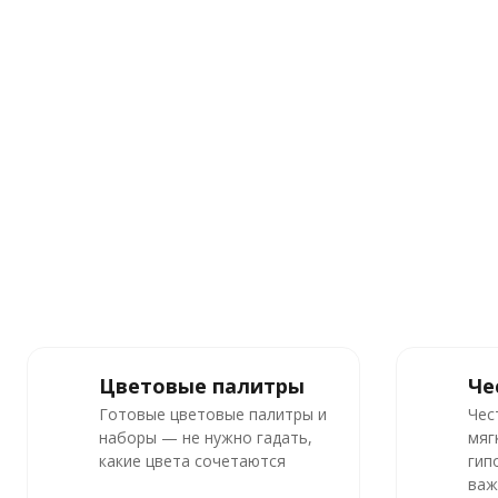
Цветовые палитры
Че
Готовые цветовые палитры и
Чес
наборы — не нужно гадать,
мяг
какие цвета сочетаются
гип
важ