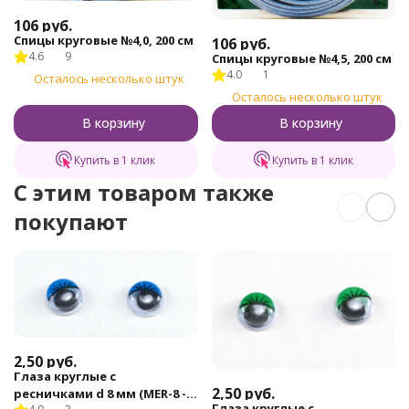
106
руб.
Спицы круговые №4,0, 200 см
106
руб.
4.6
9
Спицы круговые №4,5, 200 см
4.0
1
Осталось несколько штук
Осталось несколько штук
В корзину
В корзину
Купить в 1 клик
Купить в 1 клик
C этим товаром также
покупают
2,50
руб.
Глаза круглые с
2,50
руб.
ресничками d 8 мм (MER-8 -
Глаза круглые с