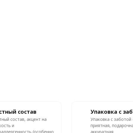
стный состав
Упаковка с за
тный состав, акцент на
Упаковка с заботой
кость и
приятная, подарочна
оаллергенность (особенно
аккуратная