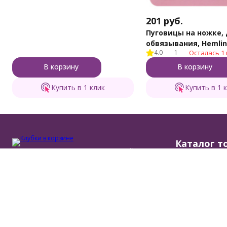
201
руб.
Пуговицы на ножке,
обвязывания, Hemli
4.0
1
Осталась 1 
В корзину
В корзину
Купить в 1 клик
Купить в 1 
Каталог т
Бренд пряжи для тех, кто вяжет с душой и
Пряжа Клубки 
для души!
Пряжа других 
Наборы для вя
Инструменты д
Мы на маркетплейсах
Шерсть для ва
Политика персональных данных
© 2011-2026 Клубки в корзине