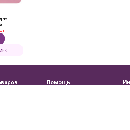
 для
ne
шт.
клик
оваров
Помощь
Ин
в корзинке
Доставка и оплата
О м
брендов
Как сделать заказ
Бло
зания игрушек
Обмен и возврат
Ски
ля вязания и шитья
Вопросы и ответы
Кал
ляния
Разработано в
bodysite