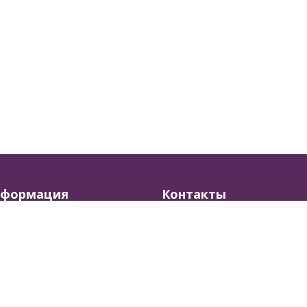
формация
Контакты
агазине
8 (800) 505-48-49
г
8 (495) 723-12-96
дки
Заказать звонок
ькулятор пряжи
Тверь, Боровлево-2, з.7
post@klubki-v-korzinke.ru
Пн-Пт, с 10:00-18:00
.ru