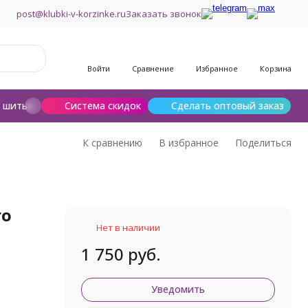
post@klubki-v-korzinke.ru
Заказать звонок
Войти
Сравнение
Избранное
Корзина
и шитья
Шерсть для валяния
Система скидок
Сделать оптовый заказ
К сравнению
В избранное
Поделиться
ro
Нет в наличии
1 750 руб.
Уведомить