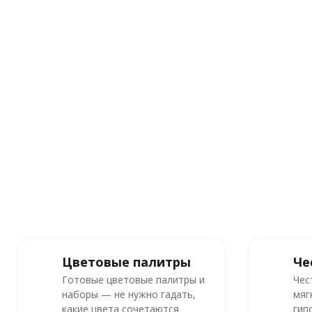
Цветовые палитры
Че
Готовые цветовые палитры и
Чес
наборы — не нужно гадать,
мяг
какие цвета сочетаются
гип