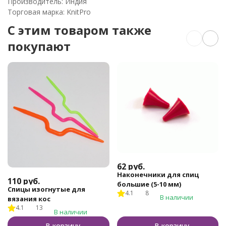
Производитель: Индия
Торговая марка: KnitPro
C этим товаром также
покупают
62
руб.
Наконечники для спиц
110
руб.
большие (5-10 мм)
Спицы изогнутые для
4.1
8
В наличии
вязания кос
4.1
13
В наличии
В корзину
В корзину