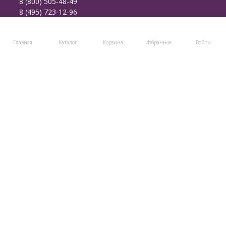
8 (800) 505-48-49
8 (495) 723-12-96
post@klubki-v-korzinke.ru
Telegram
Главная
Каталог
Корзина
Избранное
Войти
Мы в соцсетях
Мы на маркетплейсах
Каталог товаров
Помощь
Информация
Политика персональных данных
© 2011-2026 Клубки в корзине
Разработано в
bodysite.ru