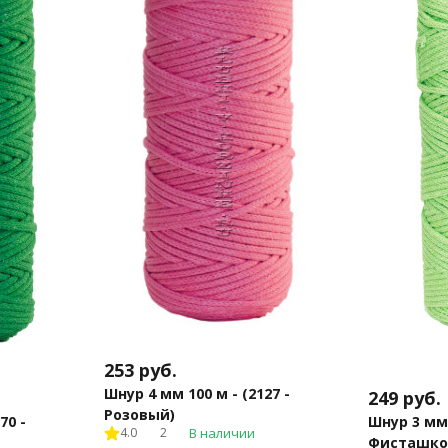
253
руб.
Шнур 4 мм 100 м - (2127 -
249
руб.
Розовый)
70 -
Шнур 3 мм 
4.0
2
В наличии
Фисташко