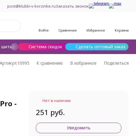
post@klubki-v-korzinke.ru
Заказать звонок
Войти
Сравнение
Избранное
Корзина
и шитья
Шерсть для валяния
Система скидок
Сделать оптовый заказ
Артикул:
10995
К сравнению
В избранное
Поделиться
Нет в наличии
Pro -
251 руб.
Уведомить