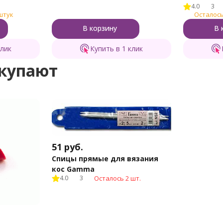
4.0
3
штук
Осталось
В корзину
В 
клик
Купить в 1 клик
окупают
51
руб.
Спицы прямые для вязания
кос Gamma
4.0
3
Осталось 2 шт.