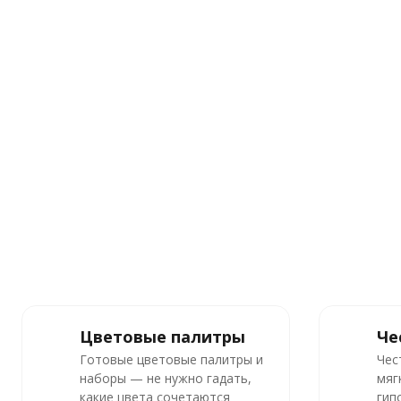
Цветовые палитры
Че
Готовые цветовые палитры и
Чес
наборы — не нужно гадать,
мяг
какие цвета сочетаются
гип