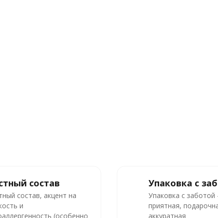
стный состав
Упаковка с за
тный состав, акцент на
Упаковка с заботой
кость и
приятная, подарочна
оаллергенность (особенно
аккуратная