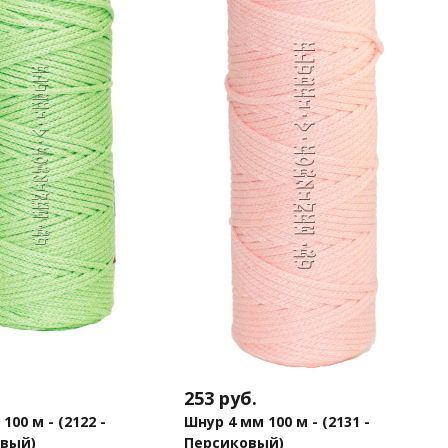
253
руб.
100 м - (2122 -
Шнур 4 мм 100 м - (2131 -
вый)
Персиковый)