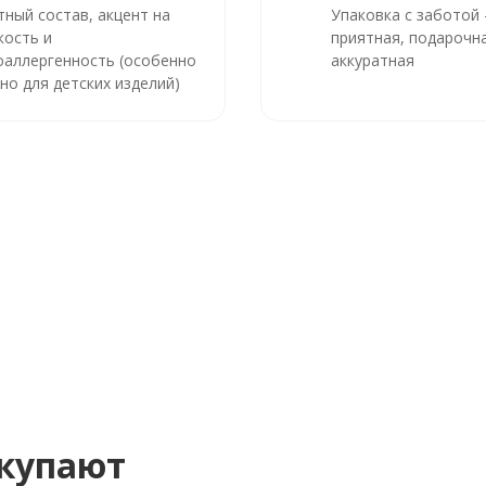
тный состав, акцент на
Упаковка с заботой
кость и
приятная, подарочна
оаллергенность (особенно
аккуратная
но для детских изделий)
окупают