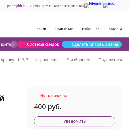
post@klubki-v-korzinke.ru
Заказать звонок
Войти
Сравнение
Избранное
Корзина
и шитья
Шерсть для валяния
Система скидок
Сделать оптовый заказ
Артикул:
113-7
К сравнению
В избранное
Поделиться
Нет в наличии
ой
400 руб.
Уведомить